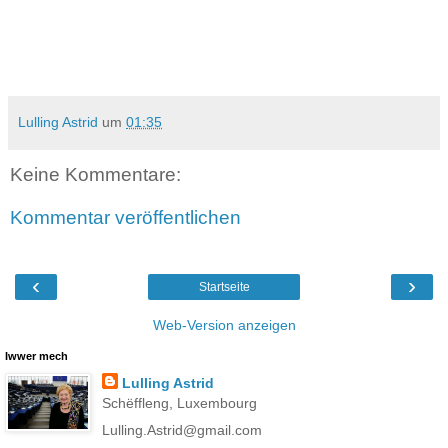
Lulling Astrid
um
01:35
Keine Kommentare:
Kommentar veröffentlichen
‹
›
Startseite
Web-Version anzeigen
Iwwer mech
Lulling Astrid
Schëffleng, Luxembourg
Lulling.Astrid@gmail.com